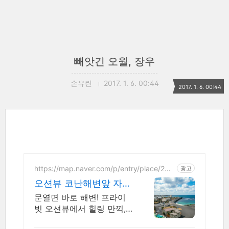
빼앗긴 오월, 장우
손유린
2017. 1. 6. 00:44
2017. 1. 6. 00:44
https://map.naver.com/p/entry/place/208
광고
4915971
오션뷰 코난해변앞 자쿠
지돌집 2인~10인 대가
문열면 바로 해변! 프라이
족/단체예약
빗 오션뷰에서 힐링 만끽,
일몰/일출명소로 인생샷 필