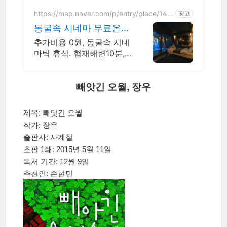
수. 제주 감성 예쁘다고 소
문난 힐링스테이, 바배큐불
https://map.naver.com/p/entry/place/143
광고
5332731
멍, 스파족욕, 제주바다보러
동굴속 시네마 무료온수
오세요
수영장 독특하고 아늑한
추가비용 0원, 동굴속 시네
나만의아지트
마틱 휴식. 협재해변10분,
힙한 감성독채, 무료바베큐
감성독채,동굴의 아늑함 풀
사이드 시네마의 낭만. 잊
빼앗긴 오월, 장우
지못할 태교여행&커플여행
의 완성
제목: 빼앗긴 오월
작가: 장우
출판사: 사계절
초판 1쇄: 2015년 5월 11일
독서 기간: 12월 9일
추천인: 손현민