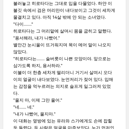
불러놓고 히로타다는 그대로 입을 다물었다. 하얀 이
불깃 속에서 검은 머리만이 내다보이고 그것이 세차게
물결치고 있다. 아직 14살 밖에 안 되는 소녀였다.
"다이……."
히로타다는 그 머리맡에 살며시 몸을 굽히고 말했다.
"용서해라, 내가 나빴어."
별안간 눈시울이 뜨거워지며 목이 메어 말이 나오지
않았다.
"히로타다는……. 술버릇이 나쁜 모양이야. 앞으로는
삼가도록 하지, 용서하라."
이불이 더 한층 세차게 떨리더니 거기서 살며시 오다
이의 얼굴이 내다보였다. 눈언저리가 젖어 있다. 입매
는 감정을 억누르려는 의지로 슬프게 일그러져 있었
다.
"울지 마, 이제 그만 울어."
"네…… 네."
"내가 나빴어, 울지마."
이 대화는 옆방에 있는 유라와 스가에게도 손에 잡힐
듯 들렸다. 두 사람은 얼굴을 마주보았다. 누가 먼저인