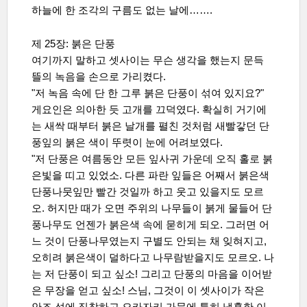
하늘에 한 조각의 구름도 없는 날에
…….
제 25장: 붉은 단풍
여기까지 말하고 셋사이는 무슨 생각을 했는지 문득
뜰의 녹음을 손으로 가리켰다.
"저 녹음 속에 단 한 그루 붉은 단풍이 섞여 있지요?"
게요인은 의아한 듯 고개를 끄덕였다. 확실히 거기에
는 새싹 때부터 붉은 날개를 펼친 것처럼 새빨갛던 단
풍잎의 붉은 색이 뚜렷이 눈에 어려보였다.
"저 단풍은 여름동안 모든 잎사귀 가운데 오직 홀로 붉
은빛을 띠고 있었소. 다른 파란 잎들은 어째서 붉은색
단풍나뭇잎만 빨간 것일까 하고 웃고 있을지도 모르
오. 허지만 때가 오면 주위의 나무들이 붉게 물들어 단
풍나무도 언젠가 붉은색 속에 묻히게 되오. 그러면 어
느 것이 단풍나무였는지 구별도 안되는 채 잊혀지고,
오히려 붉은색이 덜하다고 나무람받을지도 모르오. 나
는 저 단풍이 되고 싶소! 그리고 단풍의 마음을 이어받
은 무장을 얻고 싶소! 스님, 그것이 이 셋사이가 작은