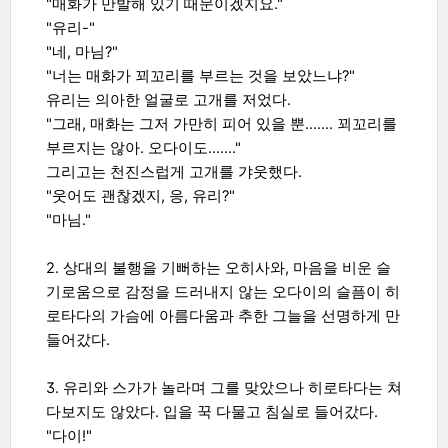
"매화가 만발해 있기 때문이겠지요."
"유리-"
"네, 마님?"
"너는 매화가 꾀꼬리를 부르는 것을 보았느냐?"
유리는 의아한 얼굴로 고개를 저었다.
"그래, 매화는 그저 가만히 피어 있을 뿐……. 꾀꼬리를
부르지는 않아. 오다이도……."
그리고는 천진스럽게 고개를 갸웃했다.
"웃어도 괜찮겠지, 응, 유리?"
"마님."
2. 상대의 불행을 기뻐하는 오히사와, 마음을 비운 슬
기로움으로 감정을 드러내지 않는 오다이의 슬픔이 히
로타다의 가슴에 아름다움과 추한 그늘을 선명하게 만
들어갔다.
3. 유리와 스가가 놀라며 그를 맞았으나 히로타다는 쳐
다보지도 않았다. 입을 꾹 다물고 침실로 들어갔다.
"다이!"