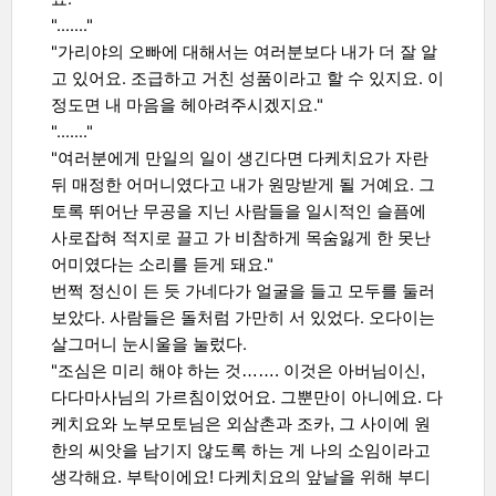
"……."
"가리야의 오빠에 대해서는 여러분보다 내가 더 잘 알
고 있어요. 조급하고 거친 성품이라고 할 수 있지요. 이
정도면 내 마음을 헤아려주시겠지요."
"……."
"여러분에게 만일의 일이 생긴다면 다케치요가 자란
뒤 매정한 어머니였다고 내가 원망받게 될 거예요. 그
토록 뛰어난 무공을 지닌 사람들을 일시적인 슬픔에
사로잡혀 적지로 끌고 가 비참하게 목숨잃게 한 못난
어미였다는 소리를 듣게 돼요."
번쩍 정신이 든 듯 가네다가 얼굴을 들고 모두를 둘러
보았다. 사람들은 돌처럼 가만히 서 있었다. 오다이는
살그머니 눈시울을 눌렀다.
"조심은 미리 해야 하는 것
……. 이것은 아버님이신,
다다마사님의 가르침이었어요. 그뿐만이 아니에요. 다
케치요와 노부모토님은 외삼촌과 조카, 그 사이에 원
한의 씨앗을 남기지 않도록 하는 게 나의 소임이라고
생각해요. 부탁이에요! 다케치요의 앞날을 위해 부디