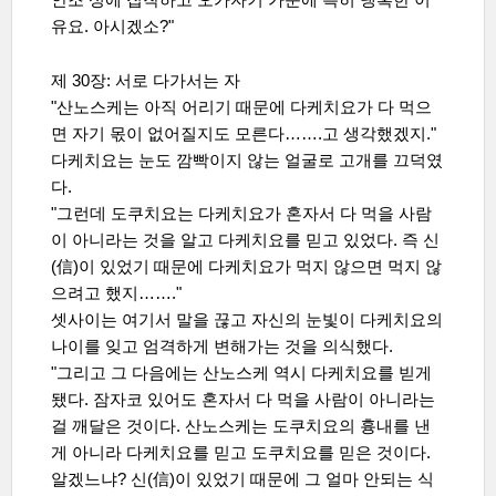
안조 성에 집착하고 오카자키 가문에 특히 냉혹한 이
유요. 아시겠소?"
제 30장: 서로 다가서는 자
"산노스케는 아직 어리기 때문에 다케치요가 다 먹으
면 자기 몫이 없어질지도 모른다
…….고 생각했겠지."
다케치요는 눈도 깜빡이지 않는 얼굴로 고개를 끄덕였
다.
"그런데 도쿠치요는 다케치요가 혼자서 다 먹을 사람
이 아니라는 것을 알고 다케치요를 믿고 있었다. 즉 신
(信)이 있었기 때문에 다케치요가 먹지 않으면 먹지 않
으려고 했지
……."
셋사이는 여기서 말을 끊고 자신의 눈빛이 다케치요의
나이를 잊고 엄격하게 변해가는 것을 의식했다.
"그리고 그 다음에는 산노스케 역시 다케치요를 빋게
됐다. 잠자코 있어도 혼자서 다 먹을 사람이 아니라는
걸 깨달은 것이다. 산노스케는 도쿠치요의 흉내를 낸
게 아니라 다케치요를 믿고 도쿠치요를 믿은 것이다.
알겠느냐? 신(信)이 있었기 때문에 그 얼마 안되는 식