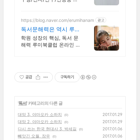
신 전문 초,중,고등 국어학
원.
https://blog.naver.com/erumihanam
광고
독서문해력은 역시 루미
북클럽 교육사업의 기초
학원 성장의 핵심, 독서 문
경쟁력
해력 루미북클럽 온라인 설
명회가 수시로 진행됩니다.
교과수록도서, 연계도서 중
심으로 다양한 독후활동,
어휘력, 문해력, 글쓰기 완
공감
구독하기
성
'
독서
' 카테고리의 다른 글
대망 3, 야마오카 소하치
2017.01.29
(0)
대망 2, 야마오카 소하치
2017.01.29
(0)
다시 쓰는 한국 현대사 3, 박세길
2017.01.06
(0)
빼앗긴 오월, 장우
2017.01.06
(0)