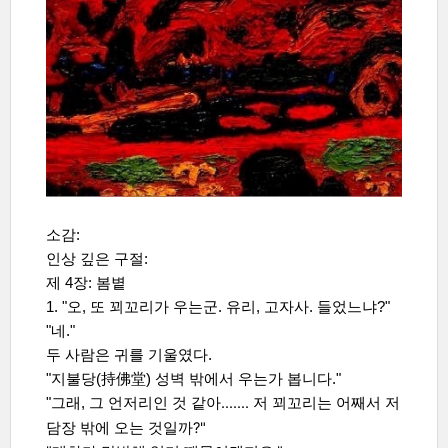
소감:
인상 깊은 구절:
제 4장: 봄볕
1. "오, 또 꾀꼬리가 우는군. 유리, 고자사. 들었느냐?"
"네."
두 사람은 귀를 기울였다.
"지불당(持佛堂) 성벽 밖에서 우는가 봅니다."
……. 저 꾀꼬리는 어째서 저
"그래, 그 언저리인 것 같아
담장 밖에 오는 것일까?"