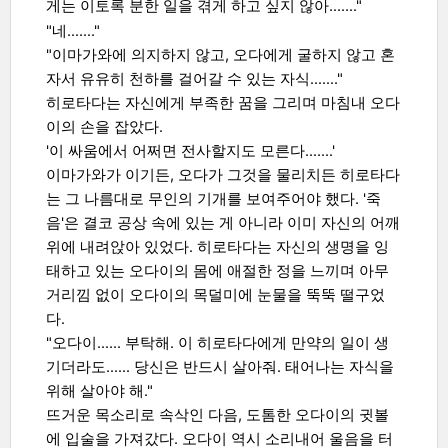
……."
게는 이토록 분한 일을 겪게 하고 싶지 않아
"네……."
"이마가와에 의지하지 않고, 오다에게 굴하지 않고 혼
자서 유유히 천하를 걸어갈 수 있는 자식……."
히로타다는 자신에게 부족한 꿈을 그리며 마침내 오다
이의 손을 잡았다.
'이 싸움에서 어쩌면 전사할지도 모른다…….'
이마가와가 이기든, 오다가 그것을 물리치든 히로타다
는 그 나름대로 무인의 기개를 보여주어야 했다. '죽
음'은 결코 공상 속에 있는 게 아니라 이미 자신의 어깨
위에 내려앉아 있었다. 히로타다는 자신의 생명을 잉
태하고 있는 오다이의 몸에 애절한 정을 느끼며 아무
거리낌 없이 오다이의 목덜미에 눈물을 뚝뚝 떨구었
다.
"오다이…… 부탁해. 이 히로타다에게 만약의 일이 생
기더라도…… 당신은 반드시 살아줘. 태어나는 자식을
위해 살아야 해."
뜨거운 목소리로 속삭인 다음, 도톰한 오다이의 귓볼
에 입술을 가져갔다. 오다이 역시 소리내어 울음을 터