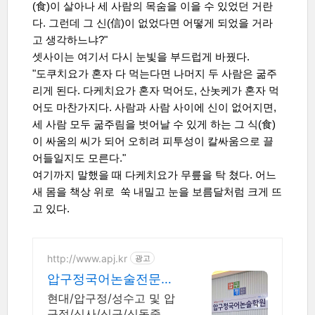
(食)이 살아나 세 사람의 목숨을 이을 수 있었던 거란
다. 그런데 그 신(信)이 없었다면 어떻게 되었을 거라
고 생각하느냐?"
셋사이는 여기서 다시 눈빛을 부드럽게 바꿨다.
"도쿠치요가 혼자 다 먹는다면 나머지 두 사람은 굶주
리게 된다. 다케치요가 혼자 먹어도, 산놋케가 혼자 먹
어도 마찬가지다. 사람과 사람 사이에 신이 없어지면,
세 사람 모두 굶주림을 벗어날 수 있게 하는 그 식(食)
이 싸움의 씨가 되어 오히려 피투성이 칼싸움으로 끌
어들일지도 모른다."
여기까지 말했을 때 다케치요가 무릎을 탁 쳤다. 어느
새 몸을 책상 위로 쑥 내밀고 눈을 보름달처럼 크게 뜨
고 있다.
http://www.apj.kr
광고
압구정국어논술전문학
원
현대/압구정/성수고 및 압
구정/신사/신구/신동중 내