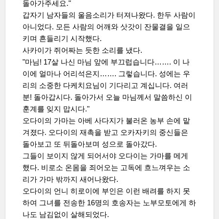
돌아가주세요."
갑자기 남자들의 울음소리가 터져나왔다. 한두 사람이
아니었다. 모든 사람의 어깨와 삿갓이 잔물결을 일으
키며 흔들리기 시작했다.
사카이가 쥐어짜는 듯한 소리를 냈다.
"마님! 17살 나신 마님 앞에 부끄럽습니다
……. 이 나
이에 얼마나 어리석은지
……. 그렇습니다. 성에는 우
리의 소중한 다케치요님이 기다리고 계십니다. 여러
분! 돌아갑시다. 돌아가서 오늘 마님께서 말씀하신 이
훈계를 잊지 맙시다."
오다이의 가마는 아베 사다지가 불러온 농부 손에 맡
겨졌다. 오다이의 재촉을 받고 오카자키의 중신들은
돌아보고 또 뒤돌아보며 성으로 돌아갔다.
그들이 보이지 않게 되어서야 오다이는 가마를 메게
했다. 비로소 온몸을 죄어오는 고독에 흐느껴우는 소
리가 가마 밖까지 새어나왔다.
오다이의 언니 히로이에 부인은 이런 배려를 하지 못
하여 그녀를 전송한 16명의 호송자는 노부모토에게 하
나도 남김없이 살해되었다.