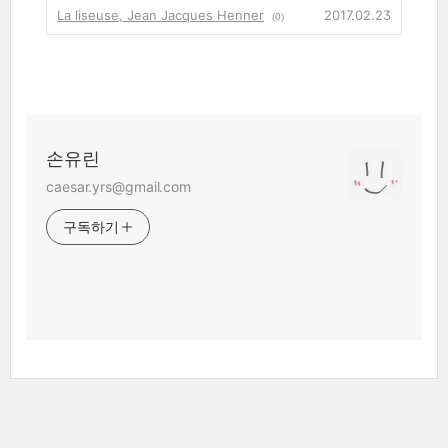
La liseuse, Jean Jacques Henner
2017.02.23
(0)
손유린
caesar.yrs@gmail.com
구독하기