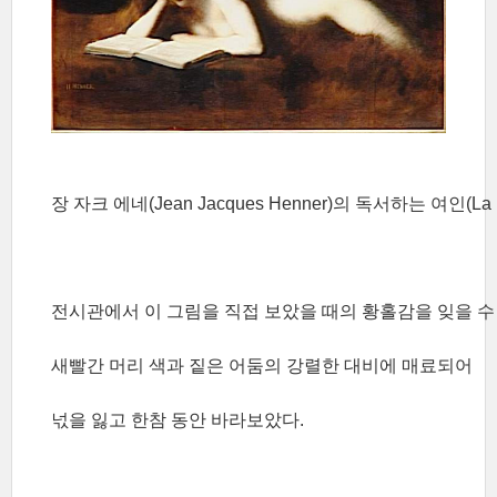
장 자크 에네(J
ean J
acques Henner)의 독
서하는 여인(
La 
전시관에서 이 그림을 직접 보았을 때의 황홀감을
잊을 수
새빨간 머리 색과 짙은 어둠의 강렬한 대비에 매료되어
넋을 잃
고 한참 동안 바라보았
다.