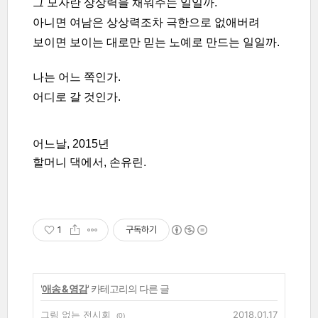
그
모자란
상상력을
채워주는
일일까.
아니면
여남은
상상력조차
극한으로
없애버려
보이면 보이는 대로만 믿는
노예로
만드는
일일까
.
나는
어느
쪽인가
.
어디로
갈
것인가
.
어느날, 2015
년
할머니 댁에서, 손유린.
1
구독하기
'
애송 & 영감
' 카테고리의 다른 글
그림 없는 전시회
2018.01.17
(0)