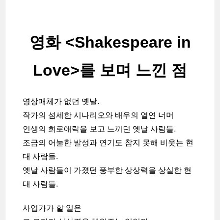
영화 <Shakespeare in
Love>를
보며
느낀 점
영상매체가
없던
옛날
.
작가의
섬세한
시나리오와
배우의
열연 너머
인생의
희로애락을
보고
느끼던
옛날
사람들
.
조금의
어눌한
발성과
연기도
참지
못해
비웃는
현
대
사람들
.
옛날
사람들이
가졌던
풍부한
상상력을
상실한
현
대
사람들
.
사업가가
할
일은