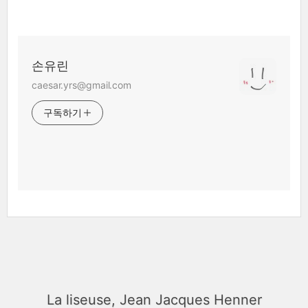
손유린
caesar.yrs@gmail.com
구독하기
La liseuse, Jean Jacques Henner