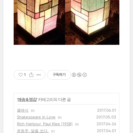
1
구독하기
'
애송 & 영감
' 카테고리의 다른 글
클래식
2017.06.01
(0)
Shakespeare in Love
2017.05.03
(0)
Rich Harbour, Paul Klee (1938)
2017.04.26
(0)
윤동주, 달을 쏘다.
2017.04.01
(1)