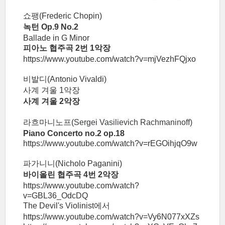
쇼팽(Frederic Chopin)
녹턴 Op.9 No.2
Ballade in G Minor
피아노 협주곡 2번 1악장
https://www.youtube.com/watch?v=mjVezhFQjxo
비발디(Antonio Vivaldi)
사계 겨울 1악장
사계 겨울 2악장
라흐마니노프(
Sergei Vasilievich Rachmaninoff)
Piano Concerto no.2 op.18
https://www.youtube.com/watch?v=rEGOihjqO9w
파가니니(Nicholo Paganini)
바이올린
협주곡 4번 2악장
https://www.youtube.com/watch?
v=GBL36_OdcDQ
The Devil's Violinist에서
https://www.youtube.com/watch?v=Vy6N077xXZs