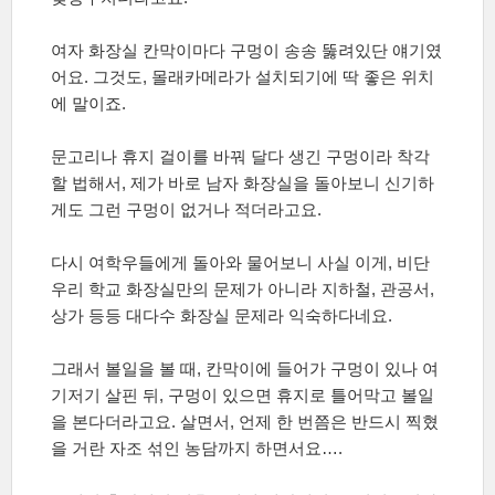
여자 화장실 칸막이마다 구멍이 송송 뚫려있단 얘기였
어요
.
그것도
,
몰래카메라가 설치되기에 딱 좋은 위치
에 말이죠
.
문고리나 휴지 걸이를 바꿔 달다 생긴 구멍이라 착각
할 법해서
,
제가 바로 남자 화장실을 돌아보니 신기하
게도 그런 구멍이 없거나 적더라고요
.
다시 여학우들에게 돌아와 물어보니 사실 이게
,
비단
우리 학교 화장실만의 문제가 아니라 지하철
,
관공서
,
상가 등등 대다수 화장실 문제라 익숙하다네요
.
그래서 볼일을 볼 때
,
칸막이에 들어가 구멍이 있나 여
기저기 살핀 뒤
,
구멍이 있으면 휴지로 틀어막고 볼일
을 본다더라고요
.
살면서
,
언제 한 번쯤은 반드시 찍혔
을 거란 자조 섞인 농담까지 하면서요
….