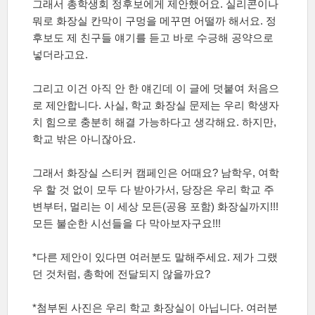
그래서 총학생회 정후보에게 제안했어요
.
실리콘이나
뭐로 화장실 칸막이 구멍을 메꾸면 어떨까 해서요
.
정
후보도 제 친구들 얘기를 듣고 바로 수긍해 공약으로
넣더라고요
.
그리고 이건 아직 안 한 얘긴데 이 글에 덧붙여 처음으
로 제안합니다
.
사실
,
학교 화장실 문제는 우리 학생자
치 힘으로 충분히 해결 가능하다고 생각해요
.
하지만
,
학교 밖은 아니잖아요
.
그래서 화장실 스티커 캠페인은 어때요
?
남학우
,
여학
우 할 것 없이 모두 다 받아가서
,
당장은 우리 학교 주
변부터
,
멀리는 이 세상 모든
(
공용 포함
)
화장실까지
!!!
모든 불순한 시선들을 다 막아보자구요
!!!
*
다른 제안이 있다면 여러분도 말해주세요
.
제가 그랬
던 것처럼
,
총학에 전달되지 않을까요
?
*
첨부된 사진은 우리 학교 화장실이 아닙니다
.
여러분