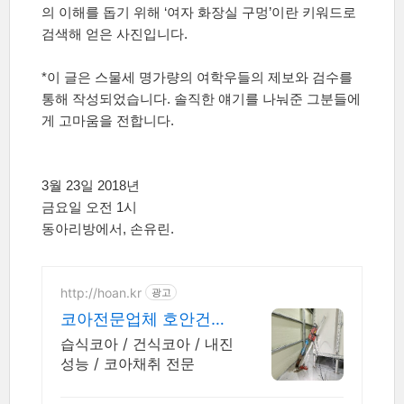
의 이해를 돕기 위해
‘
여자 화장실 구멍
’
이란 키워드로
검색해 얻은 사진입니다
.
*
이 글은 스물세 명가량의 여학우들의 제보와 검수를
통해 작성되었습니다
.
솔직한 얘기를 나눠준 그분들에
게 고마움을 전합니다
.
3
월
23
일
2018
년
금요일 오전
1
시
동아리방에서
,
손유린
.
http://hoan.kr
광고
코아전문업체 호안건설
ENG 코아, 컷팅, 구조물
습식코아 / 건식코아 / 내진
해체
성능 / 코아채취 전문