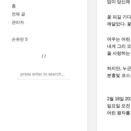
맘이 당신께
홈
전체 글
꽃 피길 기다
관리자
깨달았다. 
손유린 5
여우는 어린
내게 그리 오
을 사랑하는
/
/
하지만, 누
분홍빛 코스
2월 18일 20
일요일 오전 
어린 왕자를 