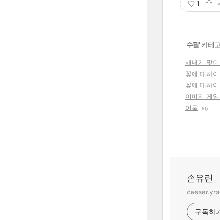
1
'
수필
' 카테
새내기 맞이
꽃에 대하여 
꽃에 대하여 
이미지 게임 
어둠
(0)
손유린
caesar.yr
구독하