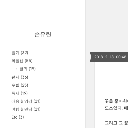
손유린
일기
(32)
2018. 2. 18. 00:48
화월선
(55)
글귀
(19)
편지
(36)
수필
(25)
독서
(19)
애송 & 영감
(21)
꽃을 좋아한
모스였다. 매
여행 & 만남
(21)
Etc
(3)
그리고 그 