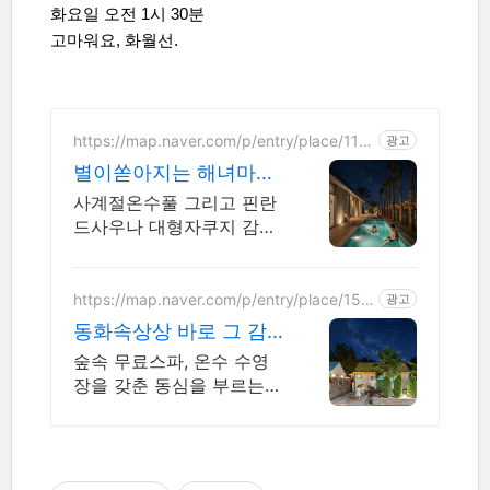
화요일 오전 1시 30분
고마워요,
화월선.
https://map.naver.com/p/entry/place/119
광고
1452706
별이쏟아지는 해녀마을
풀빌라 르세라핌도 다녀
사계절온수풀 그리고 핀란
간 감성풀빌라
드사우나 대형자쿠지 감성
독채. 커플부터 대가족까지
힐링숙소 여행피로 녹이는
온수풀과 스파, 불멍.제주해
https://map.naver.com/p/entry/place/154
광고
7035879
녀마을 돌담길 속에서느끼
동화속상상 바로 그 감
는 온전한휴식
성숙소 제주서쪽 오설록
숲속 무료스파, 온수 수영
근처 완벽독채
장을 갖춘 동심을 부르는
가족 숙소, 대가족환영, 바
베큐 아이들과 어른 모두
좋아하는 따뜻한 수영장과
스파, 아기용품 풀 세트 제