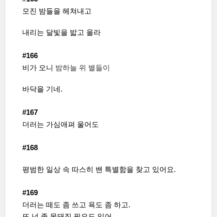
모진 밤들을 헤쳐내고
내리는 달빛을 밟고 올라
#166
밤하늘 위 별들이
비가 오니
바닥을 기네.
#167
더러는 가심애펴 울어도
#168
평범한 일상 속 따스히 밴 특별함을 찾고 있어요.
#169
더러는 떼도 좀 쓰고 욕도 좀 하고.
또 넌 좀 못돼질 필요도 있어.